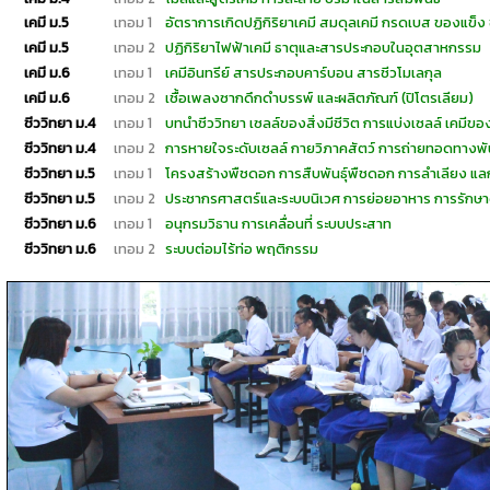
เคมี ม.5
เทอม 1
อัตราการเกิดปฏิกิริยาเคมี สมดุลเคมี กรดเบส ของแข็ง
เคมี ม.5
เทอม 2
ปฏิกิริยาไฟฟ้าเคมี ธาตุและสารประกอบในอุตสาหกรรม
เคมี ม.6
เทอม 1
เคมีอินทรีย์ สารประกอบคาร์บอน สารชีวโมเลกุล
เคมี ม.6
เทอม 2
เชื้อเพลงซากดึกดำบรรพ์ และผลิตภัณฑ์ (ปิโตรเลียม)
ชีววิทยา ม.4
เทอม 1
บทนำชีววิทยา เซลล์ของสิ่งมีชีวิต การแบ่งเซลล์ เคมีของส
ชีววิทยา ม.4
เทอม 2
การหายใจระดับเซลล์ กายวิภาคสัตว์ การถ่ายทอดทางพัน
ชีววิทยา ม.5
เทอม 1
โครงสร้างพืชดอก การสืบพันธุ์พืชดอก การลำเลียง แ
ชีววิทยา ม.5
เทอม 2
ประชากรศาสตร์และระบบนิเวศ การย่อยอาหาร การรักษา
ชีววิทยา ม.6
เทอม 1
อนุกรมวิธาน การเคลื่อนที่ ระบบประสาท
ชีววิทยา ม.6
เทอม 2
ระบบต่อมไร้ท่อ พฤติกรรม