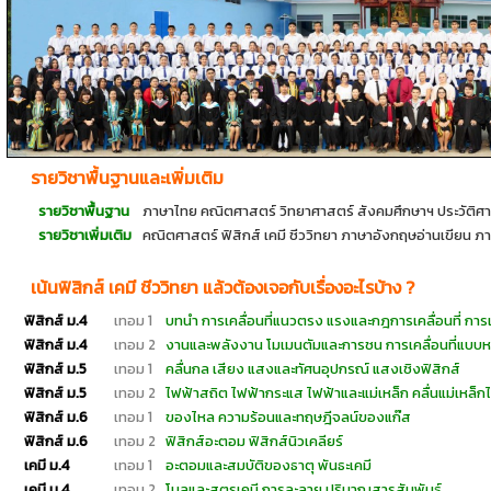
รายวิชาพื้นฐานและเพิ่มเติม
รายวิชาพื้นฐาน
ภาษาไทย คณิตศาสตร์ วิทยาศาสตร์ สังคมศึกษาฯ ประวัติศ
รายวิชาเพิ่มเติม
คณิตศาสตร์ ฟิสิกส์ เคมี ชีววิทยา ภาษาอังกฤษอ่านเขียน 
เน้นฟิสิกส์ เคมี ชีววิทยา แล้วต้องเจอกับเรื่องอะไรบ้าง
?
ฟิสิกส์ ม.4
เทอม 1
บทนำ การเคลื่อนที่แนวตรง แรงและกฎการเคลื่อนที่ การเ
ฟิสิกส์ ม.4
เทอม 2
งานและพลังงาน โมเมนตัมและการชน การเคลื่อนที่แบบ
ฟิสิกส์ ม.5
เทอม 1
คลื่นกล เสียง แสงและทัศนอุปกรณ์ แสงเชิงฟิสิกส์
ฟิสิกส์ ม.5
เทอม 2
ไฟฟ้าสถิต ไฟฟ้ากระแส ไฟฟ้าและแม่เหล็ก คลื่นแม่เหล็ก
ฟิสิกส์ ม.6
เทอม 1
ของไหล ความร้อนและทฤษฎีจลน์ของแก๊ส
ฟิสิกส์ ม.6
เทอม 2
ฟิสิกส์อะตอม ฟิสิกส์นิวเคลียร์
เคมี ม.4
เทอม 1
อะตอมและสมบัติของธาตุ พันธะเคมี
เคมี ม.4
เทอม 2
โมลและสูตรเคมี การละลาย ปริมาณสารสัมพันธ์