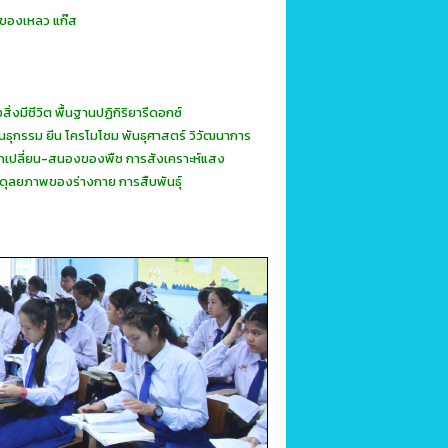
 ของเหลว แก๊ส
ิ่งมีชีวิต พื้นฐานปฏิกิริยารีดอกซ์
ธุกรรม ยีน โครโมโซม พันธุศาสตร์ วิวัฒนาการ
ลกเปลี่ยน-สนองของพืช การสังเคราะห์แสง
ดุลยภาพของร่างกาย การสืบพันธุ์