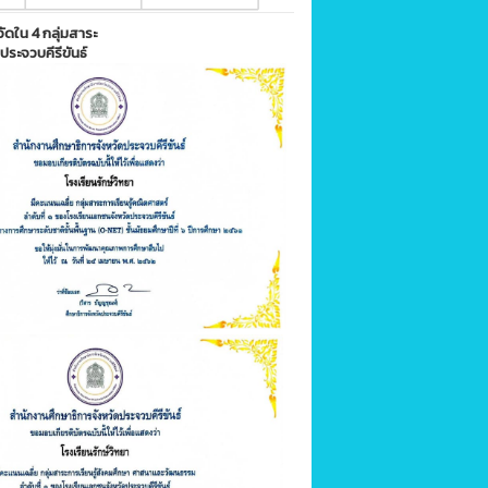
ัดใน 4 กลุ่มสาระ
ระจวบคีรีขันธ์