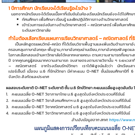
1 ปีการศึกษา นักเรียนจะได้เรียนรู้อะไรบ้าง
?
นอกจากนักเรียนจะได้เรียนเนื้อหาที่เข้มข้นในห้องเรียนนักเรียนยังจะได้ไปศึกษาน
ทัศนศึกษา เพื่อศึกษา เรียนรู้ และฝึกปฏิบัติการทางด้านวิทยาศาสตร์
เข้าร่วมการแข่งขันทางด้านวิทยาศาสตร์ – คณิตศาสตร์ เพื่อค้นหาศั
ระดับมหาวิทยาลัย
ทำไมต้องเลือกเรียนแผนการเรียนวิทยาศาสตร์ – คณิตศาสตร์ ที่รั
เป็นหลักสูตรแผนวิทย์-คณิต ที่ได้เรียนวิชาเพื้นฐานและเพิ่มเติมด้านภาษาอั
ครอบคลุมภาษาอังกฤษ-พื้นฐาน,ภาษาอังกฤษอ่านเขียน,ภาษาอังกฤษฟังพูดและ
โอกาสเลือกสอบเข้ามหาวิทยาลัยได้หลากหลายคณะ ตามความสามารถที่เหมาะสมกั
ปี จากคุณครูผู้สอนมากความสามารถ จบสายตรงตามรายวิชานั้น ๆ ระยะเวลาที่ผ
– คณิตศาสตร์ จากโรงเรียนรักษ์วิทยา เราได้พิสูจน์แล้วว่า นักเรียนสา
เปอร์เซ็นต์ เมื่อจบ ม.6 ที่รักษ์วิทยา มีค่าคะแนน O-NET ชั้นมัธยมศึกษาปีที่ 6 
จังหวัด สังกัดและประเทศ
ผลสอบระดับชาติ O-NET ระดับชาติ ชั้น ม.6 รักษ์วิทยา คะแนนเฉลี่ยสูงสุดอันดับ 1 
1.
คะแนนเฉลี่ย O-NET วิชาภาษาไทย ม.6 สูงสุดในจังหวัดประจวบคีรีขันธ์
2.
คะแนนเฉลี่ย O-NET วิชาสังคมศึกษาฯ ม.6 สูงสุดในจังหวัดประจวบคีรีขันธ์
3.
คะแนนเฉลี่ย O-NET วิชาคณิตศาสตร์ ม.6 สูงสุดในจังหวัดประจวบคีรีขันธ์
4.
คะแนนเฉลี่ย O-NET วิชาวิทยาศาสตร์ ม.6 สูงสุดในจังหวัดประจวบคีรีขันธ์
อ้างอิงข้อมูลจาก สทศ.
https://www.ni